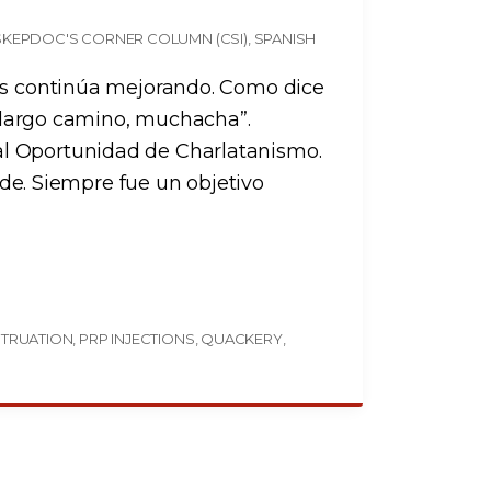
SKEPDOC'S CORNER COLUMN (CSI)
SPANISH
res continúa mejorando. Como dice
un largo camino, muchacha”.
l Oportunidad de Charlatanismo.
ende. Siempre fue un objetivo
TRUATION
PRP INJECTIONS
QUACKERY