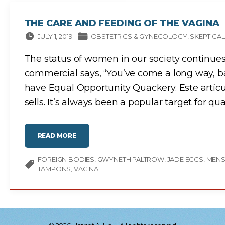
Ó
N
D
E
THE CARE AND FEEDING OF THE VAGINA
L
A
JULY 1, 2019
OBSTETRICS & GYNECOLOGY
SKEPTICAL
V
A
G
I
The status of women in our society continues
N
A
commercial says, “You’ve come a long way, b
"
have Equal Opportunity Quackery. Este artícu
sells. It’s always been a popular target for q
"
READ MORE
T
H
E
FOREIGN BODIES
C
GWYNETH PALTROW
JADE EGGS
MENS
A
TAMPONS
VAGINA
R
E
A
N
D
F
E
E
D