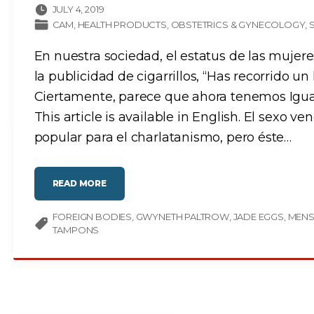
JULY 4, 2019
CAM
HEALTH PRODUCTS
OBSTETRICS & GYNECOLOGY
En nuestra sociedad, el estatus de las muje
la publicidad de cigarrillos, “Has recorrido 
Ciertamente, parece que ahora tenemos Igua
This article is available in English. El sexo v
popular para el charlatanismo, pero éste
…
"
READ MORE
C
U
I
FOREIGN BODIES
D
GWYNETH PALTROW
JADE EGGS
MENS
A
TAMPONS
D
O
Y
N
U
T
R
I
C
I